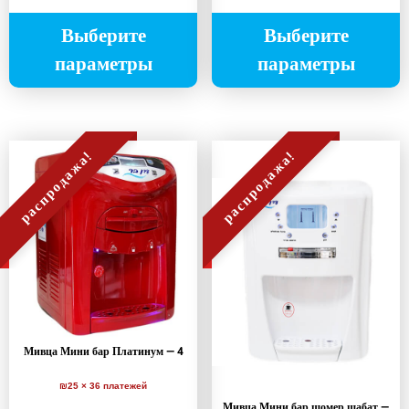
Выберите
Выберите
параметры
параметры
распродажа!
распродажа!
Мивца Мини бар Платинум — 4
₪25 × 36 платежей
Мивца Мини бар шомер шабат —