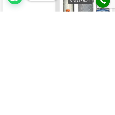
073-737-0144
Фильтры для 3-х ступенчатой
системы
Продажа - ₪159 шекелей!
Встроенный водоочиститель для
Фильтр супер сапир альфа
фильтрации песка, рж...
Продажа - ₪799 шекелей!
В корзину
В корзину