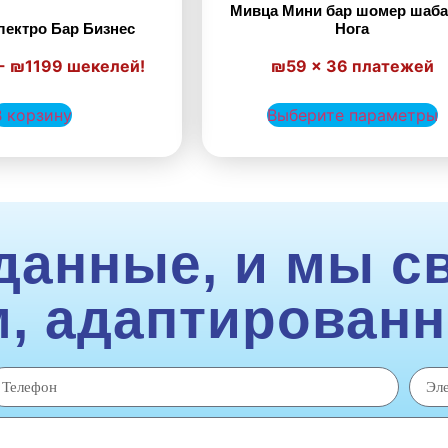
Мивца Мини бар шомер шаба
ектро Бар Бизнес
Нога
- ₪1199 шекелей!
₪59 × 36 платежей
В корзину
Выберите параметры
данные, и мы с
, адаптированн