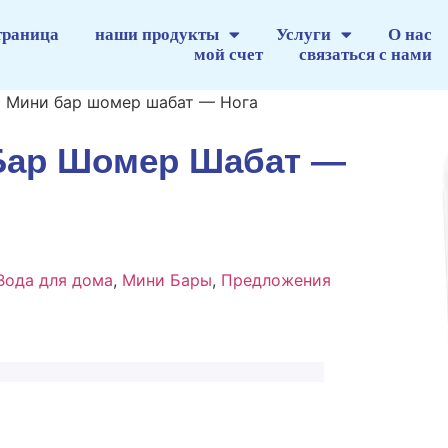
траница
наши продукты
Услуги
О нас
мой счет
связаться с нами
 Мини бар шомер шабат — Нога
Бар Шомер Шабат —
Вода для дома
,
Мини Бары
,
Предложения