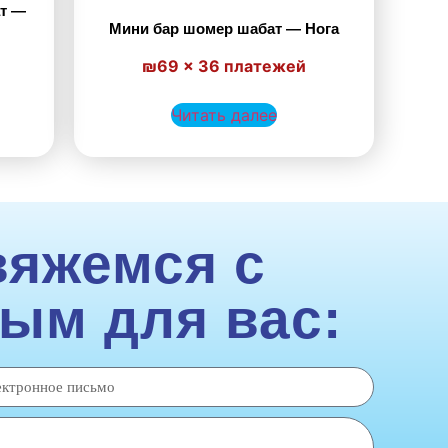
т —
Мини бар шомер шабат — Нога
₪69 × 36 платежей
Читать далее
вяжемся с
ым для вас: