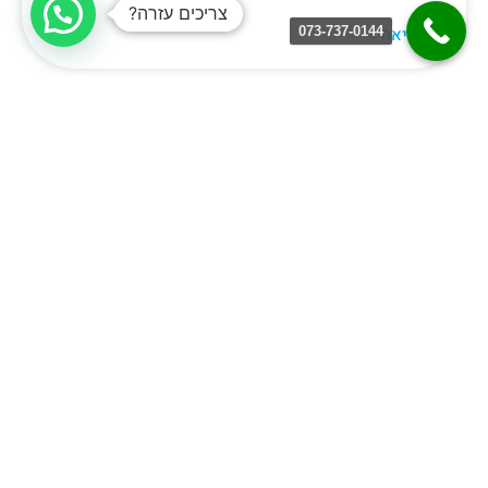
צריכים עזרה?
073-737-0144
לקריאה »
השפעת מים על אנרגיה יומיומית: כיצד
הידרציה נכונה משפרת חיוניות
וביצועים
האם הרגשתם עייפות או חוסר ריכוז במהלך היום? ייתכן
שהפתרון פשוט יותר ממה שחשבתם. מחקרים מדעיים מראים
כי אפילו ירידה קלה של 1-2% ברמות הנוזלים
לקריאה »
מדריך מקיף להתקנת מערכות מים תת
כיוריות בישראל: כל מה שצריך לדעת