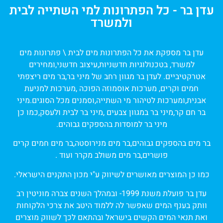
עדן בר - כל הפתרונות למי השתייה לבית
ולמשרד
עדן בר מספקת את כל הפתרונות מים לבית \ פתרונות מים
למשרד, בטכנולוגיות חדשניות,עיצוב חדשני,ומחירים
אטרקטיביים. לעדן בר מגוון רחב של מיני בר,בר מים ריצפתי
חמים וקרים, מערכות אוסמוזה הפוכה ,מערכות למניעת
אבנית,ומערכות לטיהור מי השתייה,וסמנים מכל הסוגים.מיני
בר חם קר,מיני בר במגוון צבעים ,מיני בר לבית ולעסק,כמו כן
מיני בר למוסדות בהספקים גבוהים.
בר מים בהספקים גבוהים,בר מים מנירוסטה,בר מים חמים קרים
פושרים,בר מים משולב מקרר ועוד .
כמו כן המוצרים מאושרים לשיווק ע"י מכון התקנים הישראלי.
עדן בר פועלת משנת 1999- ובמהלך השנים צברה מוניטין רב
וותק בענף המים שאפשר לה ללמוד היטב את צרכי הלקוחות
ואת תנאי המים הקשים בישראל ובהתאם לכך לשווק מוצרים