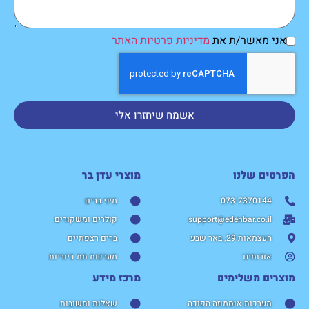
אני מאשר/ת את
מדיניות פרטיות האתר
אשמח שיחזרו אלי
הפרטים שלנו
מוצרי עדן בר​
073-7370144
מיני ברים
support@edenbar.co.il
קולרים ומשקורים
העצמאות 29, באר שבע
ברים רצפתיים
אודותינו
מערכות תת כיוריות
מוצרים משלימים
מרכז מידע
מערכות אוסמוזה הפוכה
שאלות ותשובות