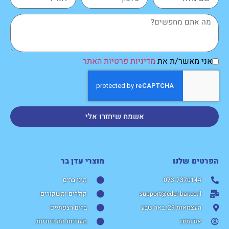
אני מאשר/ת את
מדיניות פרטיות האתר
אשמח שיחזרו אלי
הפרטים שלנו
מוצרי עדן בר​
073-7370144
מיני ברים
support@edenbar.co.il
קולרים ומשקורים
העצמאות 29, באר שבע
ברים רצפתיים
אודותינו
מערכות תת כיוריות