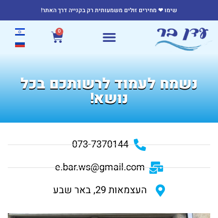
שימו ❤ מחירים זולים משמעותית רק בקנייה דרך האתר!
0
נשמח לעמוד לרשותכם בכל
נושא!
073-7370144
e.bar.ws@gmail.com
העצמאות 29, באר שבע