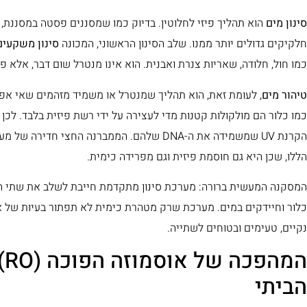
סינון מים
הוא תהליך פיזי לחלוטין. בדיוק כמו שמסננים פסטה במסננת,
חלקיקים גדולים יותר ממנו. שלב הסינון הראשוני, המכונה
סינון משקעים (ment Filtration
כמו חול, חלודה, שאריות צנרת ואבנית. הוא אינו מנטרל שום דבר, אלא פ
טיהור מים
, לעומת זאת, הוא תהליך שמנטרל או משמיד מזהמים שאי אפשר
כמו כלור הם מולקולות קטנות מדי לעצירה על ידי רשת פיזית בלבד. לכ
הקרנת UV שמשמידה את ה-DNA שלהם. הממברנה החצי
הללו, שכן היא גם חוסמת פיזית וגם מפרידה כימית.
המסקנה המעשית ברורה: מערכת סינון מתקדמת חייבת לשלב את שתי ה
כלור וחיידקים במים. מערכת שרק מטהרת כימית לא תפתור בעיות של א
נקיים, טעימים ובטוחים לשתייה.
המ
הביתי