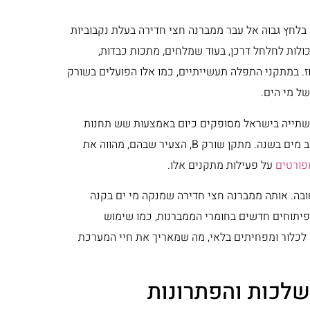
בלחץ גבוה אל עבר ממברנה חצי חדירה בעלת נקבוביות
כולות לחלחל דרכן, בעוד שמלחים, מתכות כבדות,
קוז. במתקני התפלה תעשייתיים, כמו אלו הפועלים בשורק
 השימוש בטכנולוגיה זו בישראל הוא עצום. כ-80% ממי השתייה בישראל מסופקים כיום באמצעות שש תחנות
התפלה המפוזרות לאורך חוף הים התיכון, המייצרות יחד כ-600 מיליון קוב מים בשנה. מתקן שורק B, הצעיר שבהם, מהווה את
פורטים
על פעילות מתקנים אלו.
ובה. אותה ממברנה חצי חדירה שמנקה מי ים בקנה
 פיתוחים חדשים בחומרי הממברנות, כמו שימוש
לכלור ומפחיתים בלאי, מה שמאריך את חיי המערכת
שלכות והפתרונות