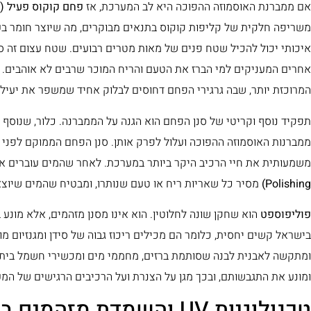
אם ממברנת האוסמוזה ההפוכה היא לב המערכת, אז
פחם קוקוס פעיל (GAC)
משריפה חלקית של קליפות קוקוס בתנאים מבוקרים, מה שיוצר חומר בע
איכותי יכול להכיל שטח פנים של מאות מטרים רבועים. שטח עצום זה סופ
אחרים המעניקים למי הברז את הטעם והריח המוכר שרבים לא אוהבים.
המרוכזת יותר, שבה גרגירי הפחם דחוסים לבלוק אחיד שמשפר את יעילות
תפקיד נוסף וקריטי של סנן הפחם הוא הגנה על הממברנה. כלור, שנוסף ל
ממברנות האוסמוזה ההפוכה ועלול לפרק אותן. סנן הפחם הממוקם לפני 
משמעותית את חיי הרכיב היקר ביותר במערכת. לאחר שהמים עוברים 
Polishing)
מסיר כל שאריות ריח או טעם שנותרו, ומבטיח שהמים שיוצאים
פוליפוספט
הוא שחקן שונה לחלוטין. הוא אינו מסנן מזהמים, אלא מונע
בישראל קשים יחסית, כלומר הם מכילים ריכוז גבוה של סידן ומגנזיום 
ומתקשה לאבנית לבנה שסותמת ברזים, מחממי מים ומכשירי חשמל ביתיים
ומונע את התגבשותם, ובכך מגן על הצנרת ועל הרכיבים הרגישים של המ
טכנולוגיות UV והשמדת מזהמים ביולוגיים