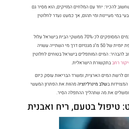
שחשוב להכיר: יחד עם המלחים המזיקים, הוא מסיר גם
עי במי מעיינות ומי תהום, אך כמעט נעדר לחלוטין
מצא כי חוסר במגנזיום במים המסופקים לכ-70% ממשקי הבית בישראל עלול
להגביר את הסיכון לשבץ איסכמי ולסוכרת סוג 2. המחקר העריך כי תוספת יומית של 50 מ"ג מגנזיום דרך מי השתייה עשויה
 ויותר מ-100 מקרי שבץ בשנה. חשוב להבהיר: המים המותפלים בישראל בטוחים לחלוטין
יקור רחב
בתקשורת הישראלית.
ם בשנה להוספת מגנזיום לרשת המים הארצית, ומשרד הבריאות עוסק כיום
המצוידות ב
שלב מינרליזציה
מהוות את הפתרון המעשי
ם, ומשלים את מה שתהליך ההתפלה הסיר.