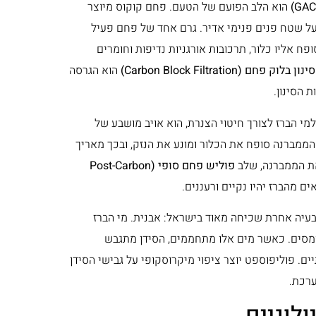
הוא הלב הפועם של הטעם. פחם קוקוס מיוצר
ל שטח פנים פנימי אדיר. גרם אחד של פחם פעיל
ח אליו כלור, תרכובות אורגניות נדיפות וחומרים
סינון בלוק פחם (Carbon Block Filtration)
הוא הגרסה
 הסינון.
מי הברז לצורך חיטוי הצנרת, הוא אויב מושבע של
הממברנה סופח את הכלור ומונע את הנזק, ובכך מאריך
את הממברנה, שלב
פוליש פחם סופי (Post-Carbon
 מהברז יהיו נקיים ורעננים.
 בעיה אחרת שכיחה מאוד בישראל: אבנית. מי הברז
מומסים. כאשר מים אלו מתחממים, הסידן מתגבש
. פוליפוספט יוצר ציפוי מיקרוסקופי על גבישי הסידן
ערכת.