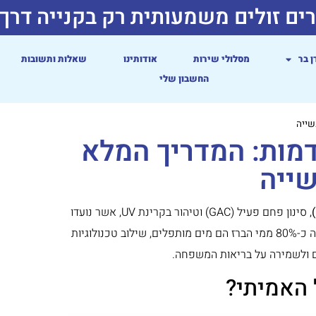
ים זולים משמעותית רק בקנייה דרך
ן בר
מסלולי שירות
אודותינו
שאלות ותשובות
החשבון שלי
שייה
דמות: המדריך המלא
שייה
, סינון פחם פעיל (GAC) וטיהור בקרינת UV, אשר נועדו
להרחיק מזהמים, כימיקלים, אבנית וחיידקים ממי השתייה. בישראל, שבה כ-80% ממי הברז הם מים מותפלים, שילוב טכנולוגיות
עם ולשמירה על בריאות המשפחה.
 האמיתי?