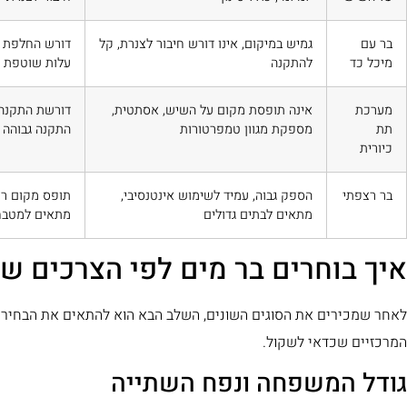
בר עם
גמיש במיקום, אינו דורש חיבור לצנרת, קל
דורש החלפת כ
מיכל כד
להתקנה
עלות שוטפת ל
מערכת
אינה תופסת מקום על השיש, אסתטית,
דורשת התקנה 
תת
מספקת מגוון טמפרטורות
התקנה גבוהה י
כיורית
בר רצפתי
הספק גבוה, עמיד לשימוש אינטנסיבי,
תופס מקום רצ
מתאים לבתים גדולים
מתאים למטבח
איך בוחרים בר מים לפי הצרכים 
לאחר שמכירים את הסוגים השונים, השלב הבא הוא להתאים את הבחיר
המרכזיים שכדאי לשקול.
גודל המשפחה ונפח השתייה