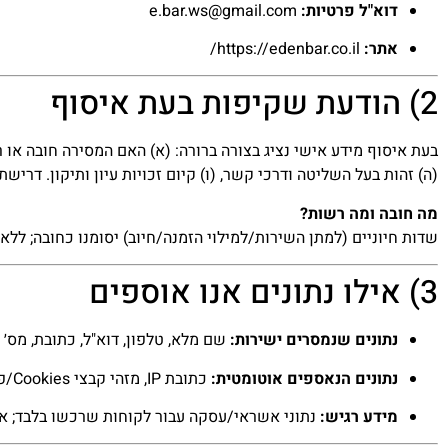
דוא"ל פרטיות:
e.bar.ws@gmail.com
אתר:
https://edenbar.co.il/
2) הודעת שקיפות בעת איסוף
בעת איסוף מידע אישי נציג בצורה ברורה: (א) האם המסירה חובה או ר
(ה) זהות בעל השליטה ודרכי קשר, (ו) קיום זכויות עיון ותיקון. דריש
מה חובה ומה רשות?
שדות חיוניים (למתן השירות/למילוי הזמנה/חיוב) יסומנו כחובה; לל
3) אילו נתונים אנו אוספים
נתונים שנמסרים ישירות:
שם מלא, טלפון, דוא"ל, כתובת, מס
נתונים הנאספים אוטומטית:
כתובת IP, מזהי קבצי Cookies/פיקסלים, דפדפן/מכשיר, דפים נצפים, זמן שימוש, מיקום משוער.
מידע רגיש:
נתוני אשראי/עסקה עבור לקוחות שרכשו בלבד; אינ