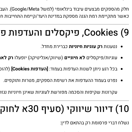
חלק מהספקים מבצעים עיבוד בינלאומי (למשל Google/Meta). העברה לחו״ל תיעשה רק בכפוף ל
כאשר מתקיימת רמת הגנה מספקת במדינת היעד/קיימת התחייבות חוז
9) Cookies, פיקסלים והעדפות פרטיות (CMP)
נטענות
רק עוגיות חיוניות
כברירת מחדל.
עוגיות/פיקסלים
לא חיוניים
(שיווק/אנליטיקה) יופעלו
רק לאח
בכל רגע ניתן לשנות העדפות בעמוד:
[העדפות Cookies]
(להוסי
נפרט בעמוד ההעדפות את רשימת הספקים, מטרות ותוקפים.
עקרונות שקיפות והסכמה מפורשת לעוגיות שאינן חיוניות נג
10) דיוור שיווקי (סעיף 30א לחוק התקשורת – ״חוק הספאם״)
נשלח דברי פרסומת רק בהתאם לדין: