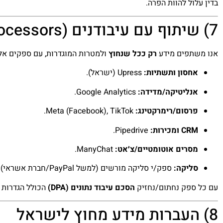
בדין עלול להוות הפרה.
7) שיתוף עם עיבודנים (Processors) ומקבלי מידע
אנו משתפים מידע
רק ככל שנחוץ
ולמטרות המוגדרות, עם ספקים אלה 
אחסון ותשתיות:
Upress (ישראל).
אנליטיקה/מדידה:
Google Analytics.
פרסום/רימרקטינג:
Meta (Facebook), TikTok.
CRM ומכירות:
Pipedrive.
מסרים אוטומטיים/צ׳אט:
ManyChat.
סליקה:
ספק/י סליקה מורשים (למשל PayPal/חברת אשראי).
עם כל ספק נחתום/נחזיק
הסכם עיבוד נתונים (DPA)
הכולל הגדרות א
8) העברות מידע מחוץ לישראל