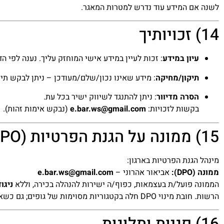
לשנה אם המידע עוד נדרש למטרות המאגר.
14) זכויותיך
עיון במידע
: זכות לעיין במידע אישי המוחזק עליך. נענה לפי הד
תיקון/מחיקה
: מידע שאינו נכון/שלם/מעודכן – ניתן לבקש תיק
הסרה מדיוור
: ניתן להתנגד לשיווק ישיר בכל עת.
בקשות לזכויות:
e.bar.ws@gmail.com
(נבקש אימות זהות).
15) ממונה על הגנת הפרטיות (DPO)
מינהל הגנת הפרטיות בארגון:
ממונה (DPO):
אביאור אהרוני –
e.bar.ws@gmail.com
הממונה פועל/ת בעצמאות, כפוף/ה ישירות להנהלה בכירה, וללא
ניגוד
הרשות. חובת מינוי DPO חלה בקטגוריות מסוימות של גופים; גם כשאינה חובה – מומלץ למנות.
16) פניות ותלונות