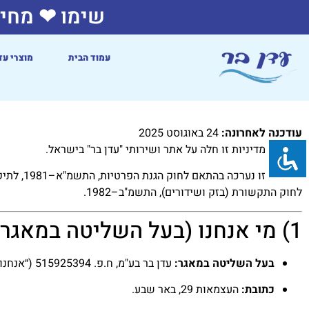
שימו ❤ מחיר
עמוד הבית
מוצרי עד
עודכנה לאחרונה:
24 באוגוסט 2025
תחולה:
מדיניות זו חלה על אתר ושירותי "עדן בר" בישראל.
לחוק התקשורת (בזק ושידורים), התשמ"ב–1982.
1) מי אנחנו (בעל השליטה במאגר) ופרטי קשר
בעל השליטה במאגר:
עדן בר בע"מ, ח.פ. 515925394 (״אנחנו״).
כתובת:
העצמאות 29, באר שבע.