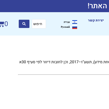
 האתר!
יצירת קשר
0
עברית
Русский
מדיניות זו נערכה בהתאם לחוק הגנת הפרטיות, התשמ"א–1981, לתיקון מס' 13 שנכנס לתוקף ב־14.08.2025, ולתקנות הגנת הפרטיות (אבטחת מידע), תשע"ז–2017, וכן לחובות דיוור לפי סעיף 30א