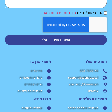
אני מאשר/ת את
מדיניות פרטיות האתר
אשמח שיחזרו אלי
הפרטים שלנו
מוצרי עדן בר​
073-7370144
מיני ברים
support@edenbar.co.il
קולרים ומשקורים
העצמאות 29, באר שבע
ברים רצפתיים
אודותינו
מערכות תת כיוריות
מוצרים משלימים
מרכז מידע
מערכות אוסמוזה הפוכה
שאלות ותשובות